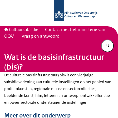
Naar de homepage van Cultuursubsid
Ministerie van Onderwijs,
Cultuur en Wetenschap
Cultuursubsidie
Contact met het ministerie van
OCW
Vraag en antwoord
Vu
Wat is de basisinfrastructuur
(bis)?
De culturele basisinfrastructuur (bis) is een vierjarige
subsidieverlening aan culturele instellingen op het gebied van
podiumkunsten, regionale musea en sectorcollecties,
beeldende kunst, film, letteren en ontwerp, ontwikkelfunctie
en bovensectorale ondersteunende instellingen.
Meer over dit onderwerp