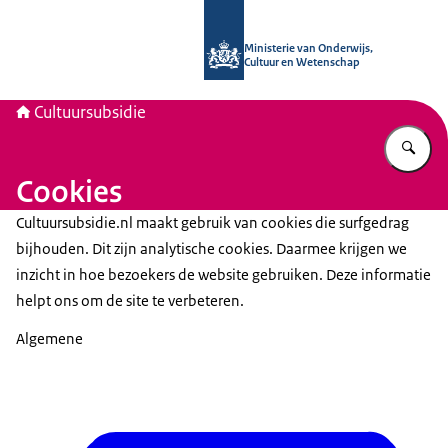
Naar de homepage van Cultuursubsid
Ministerie van Onderwijs,
Cultuur en Wetenschap
Cultuursubsidie
Vu
Cookies
Cultuursubsidie.nl maakt gebruik van cookies die surfgedrag
bijhouden. Dit zijn analytische cookies. Daarmee krijgen we
inzicht in hoe bezoekers de website gebruiken. Deze informatie
helpt ons om de site te verbeteren.
Algemene