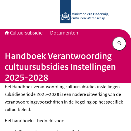
Naar de homepage van Cultuursubsid
Ministerie van Onderwijs,
Cultuur en Wetenschap
Cultuursubsidie
Documenten
Vu
Handboek Verantwoording
cultuursubsidies Instellingen
2025-2028
Het Handboek verantwoording cultuursubsidies instellingen
subsidieperiode 2025-2028 is een nadere uitwerking van de
verantwoordingsvoorschriften in de Regeling op het specifiek
cultuurbeleid.
Het handboek is bedoeld voor: