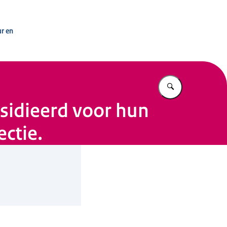
ie
ur en
Vul in wat u z
sidieerd voor hun
ectie.