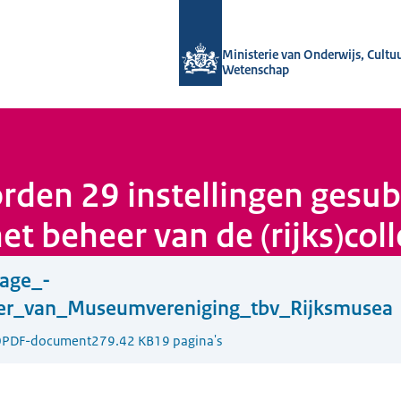
Naar de homepage van Cultuursubsid
Ministerie van Onderwijs, Cultu
Wetenschap
rden 29 instellingen gesub
et beheer van de (rijks)coll
lage_-
der_van_Museumvereniging_tbv_Rijksmusea
0
PDF-document
279.42 KB
19 pagina's