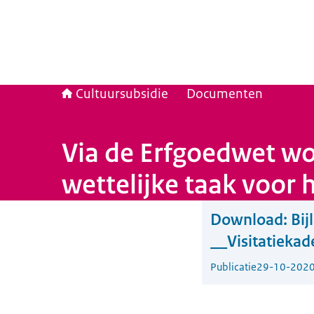
Cultuursubsidie
Documenten
Via de Erfgoedwet wo
wettelijke taak voor h
Download:
Bij
__Visitatieka
Publicatie
29-10-202