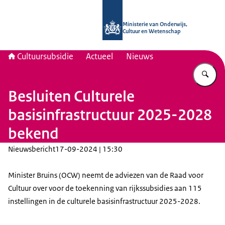
Naar de homepage van Cultuursubsid
Ministerie van Onderwijs,
Cultuur en Wetenschap
Cultuursubsidie
Actueel
Nieuws
Vu
Besluiten Culturele
basisinfrastructuur 2025-2028
bekend
Nieuwsbericht
17-09-2024 | 15:30
Minister Bruins (OCW) neemt de adviezen van de Raad voor
Cultuur over voor de toekenning van rijkssubsidies aan 115
instellingen in de culturele basisinfrastructuur 2025-2028.